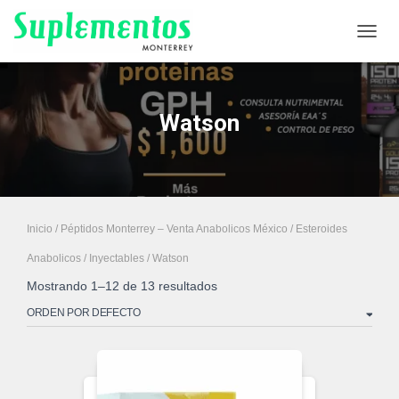
CAMB
Watson
Inicio
/
Péptidos Monterrey – Venta Anabolicos México
/
Esteroides
Anabolicos
/
Inyectables
/ Watson
Mostrando 1–12 de 13 resultados