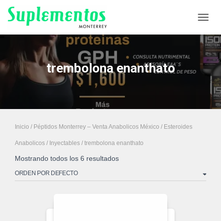
CAMB
trembolona enanthato
Inicio
/
Péptidos Monterrey – Venta Anabolicos México
/
Esteroides
Anabolicos
/
Inyectables
/ trembolona enanthato
Mostrando todos los 6 resultados