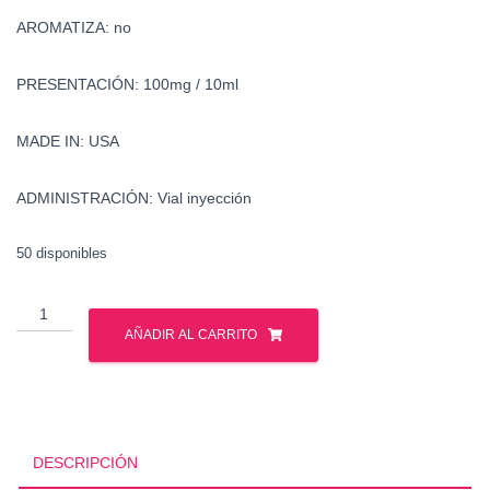
AROMATIZA: no
PRESENTACIÓN: 100mg / 10ml
MADE IN: USA
ADMINISTRACIÓN: Vial inyección
50 disponibles
Drostanolona
-
AÑADIR AL CARRITO
Masteron
-
Watson
cantidad
DESCRIPCIÓN