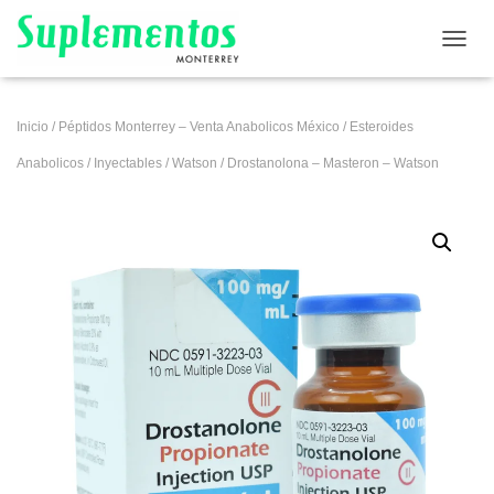
CAMB
Inicio
/
Péptidos Monterrey – Venta Anabolicos México
/
Esteroides
Anabolicos
/
Inyectables
/
Watson
/ Drostanolona – Masteron – Watson