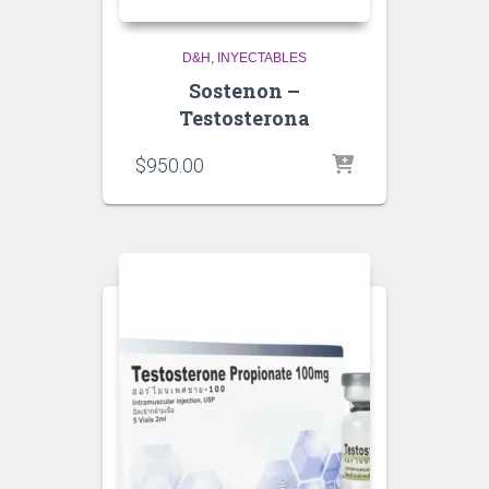
D&H
INYECTABLES
Sostenon –
Testosterona
$
950.00