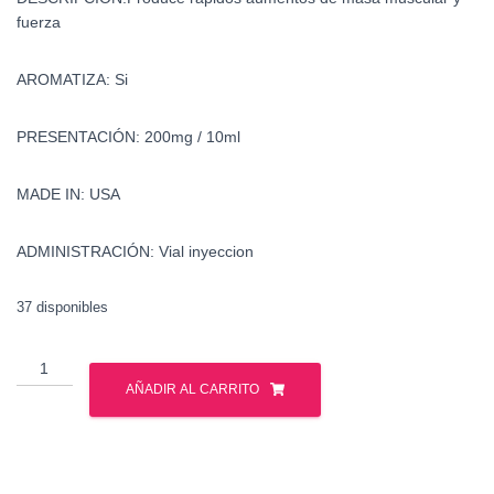
fuerza
AROMATIZA:
Si
PRESENTACIÓN:
200mg / 10ml
MADE IN: USA
ADMINISTRACIÓN:
Vial inyeccion
37 disponibles
Testosterona
Cipionato
AÑADIR AL CARRITO
-
Watson
cantidad