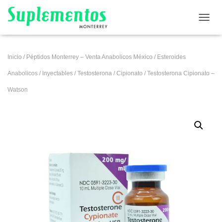
CAMB
Inicio
/
Péptidos Monterrey – Venta Anabolicos México
/
Esteroides
Anabolicos
/
Inyectables
/
Testosterona
/
Cipionato
/ Testosterona Cipionato –
Watson