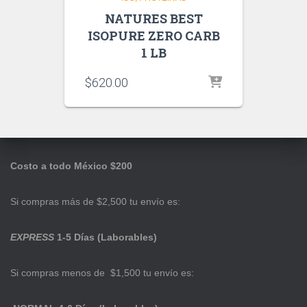
NATURES BEST
ISOPURE ZERO CARB
1 LB
$
620.00
Costo a todo México $200
Si compras más de $2,500 tu envío es:
EXPRESS
1-5 Días (Laborables)
Si compras menos de $1,500 tu envío es: