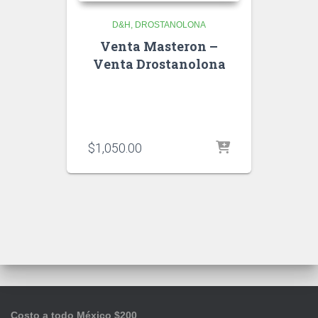
D&H
DROSTANOLONA
Venta Masteron –
Venta Drostanolona
$
1,050.00
Costo a todo México $200