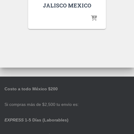
JALISCO MEXICO
Costo a todo México $200
Si compras más de $2,500 tu envío es:
EXPRESS
1-5 Días (Laborables)