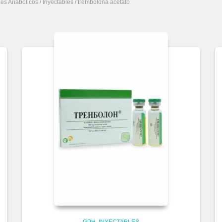
des Anabolicos
/
Inyectables
/ trembolona acetato
GPH
INYECTABLES