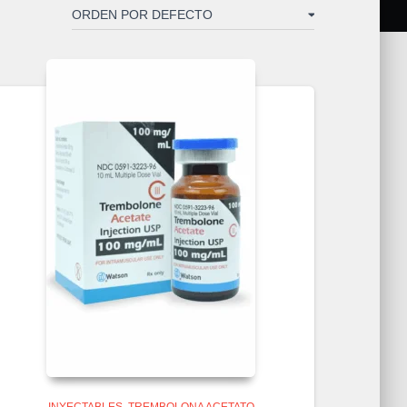
INYECTABLES
TREMBOLONA ACETATO