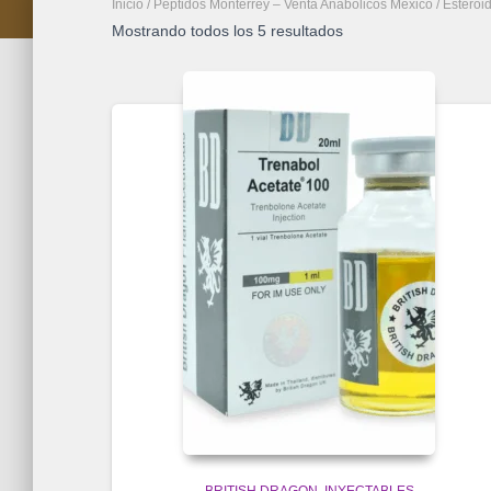
Inicio
/
Péptidos Monterrey – Venta Anabolicos México
/
Esteroi
Mostrando todos los 5 resultados
BRITISH DRAGON
INYECTABLES