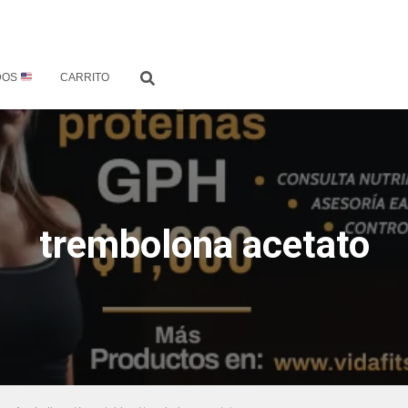
DOS
CARRITO
trembolona acetato