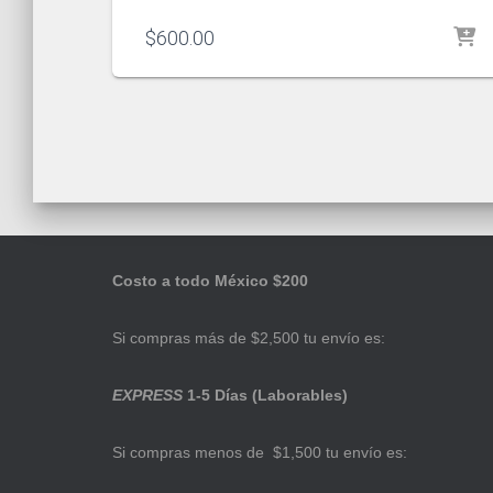
$
600.00
Costo a todo México $200
Si compras más de $2,500 tu envío es:
EXPRESS
1-5 Días (Laborables)
Si compras menos de $1,500 tu envío es: