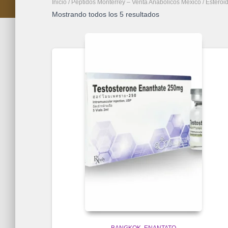
Inicio
/
Péptidos Monterrey – Venta Anabolicos México
/
Esteroi
Mostrando todos los 5 resultados
BANGKOK
ENANTATO