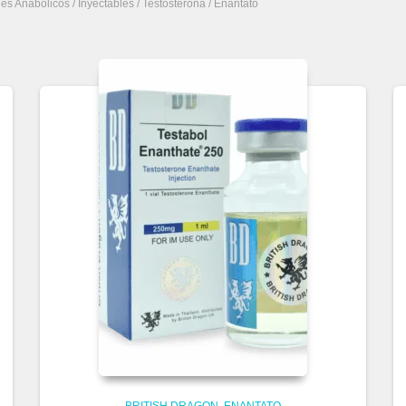
des Anabolicos
/
Inyectables
/
Testosterona
/ Enantato
BRITISH DRAGON
ENANTATO