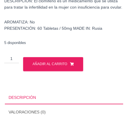
DESCRIPCIÓN:
El clomifeno es un medicamento que se utiliza
para tratar la infertilidad en la mujer con insuficiencia para ovular.
AROMATIZA:
No
PRESENTACIÓN:
60 Tabletas / 50mg
MADE IN:
Rusia
5 disponibles
Clomifeno
-
AÑADIR AL CARRITO
Clomid
-
Gph
Pharmaceuticals
cantidad
DESCRIPCIÓN
VALORACIONES (0)