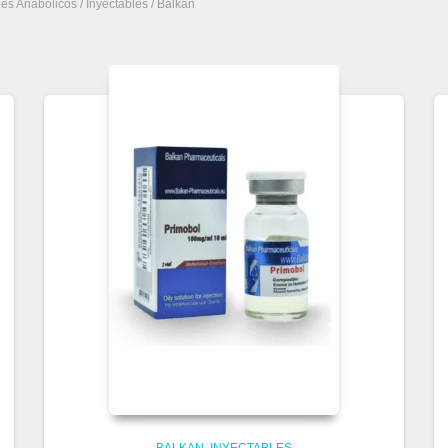
des Anabolicos
/
Inyectables
/ Balkan
BALKAN
INYECTABLES