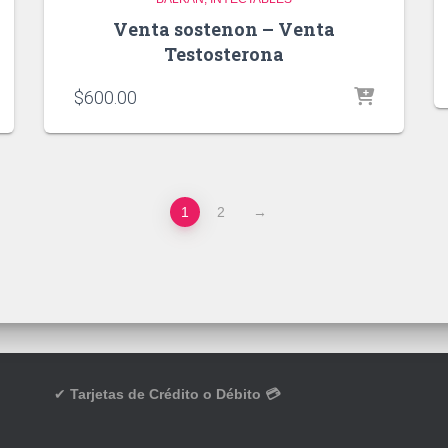
Venta sostenon – Venta
Testosterona
$
600.00
1
2
→
✔
Tarjetas de Crédito o Débito 💳