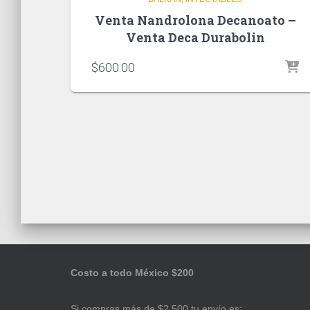
Venta Nandrolona Decanoato –
Venta Deca Durabolin
$
600.00
Costo a todo México $200
Si compras más de $2,500 tu envío es: