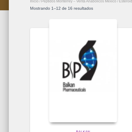
Inicio
/
Péptidos Monterrey – Venta Anabolicos México
/
Esteroi
Mostrando 1–12 de 16 resultados
BALKAN