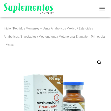
CAMB
Inicio
/
Péptidos Monterrey – Venta Anabolicos México
/
Esteroides
Anabolicos
/
Inyectables
/
Methenolona
/ Metenolona Enantato – Primobolan
– Watson