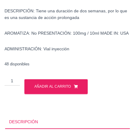
DESCRIPCIÓN:
Tiene una duración de dos semanas, por lo que
es una sustancia de acción prolongada
AROMATIZA:
No
PRESENTACIÓN:
100mg / 10ml
MADE IN:
USA
ADMINISTRACIÓN:
Vial inyección
48 disponibles
Metenolona
Enantato
AÑADIR AL CARRITO
-
Primobolan
-
Watson
cantidad
DESCRIPCIÓN