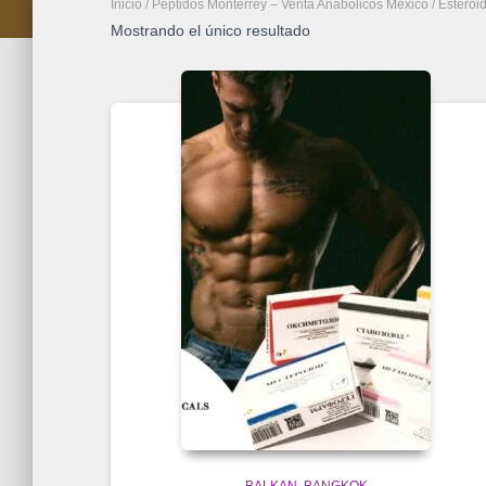
Inicio
/
Péptidos Monterrey – Venta Anabolicos México
/
Esteroi
Mostrando el único resultado
BALKAN
BANGKOK