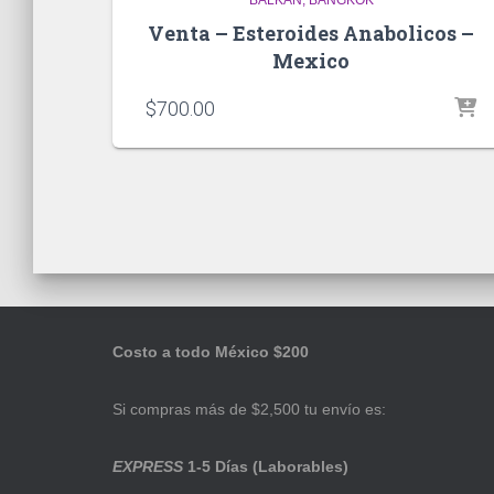
Venta – Esteroides Anabolicos –
Mexico
$
700.00
Costo a todo México $200
Si compras más de $2,500 tu envío es:
EXPRESS
1-5 Días (Laborables)