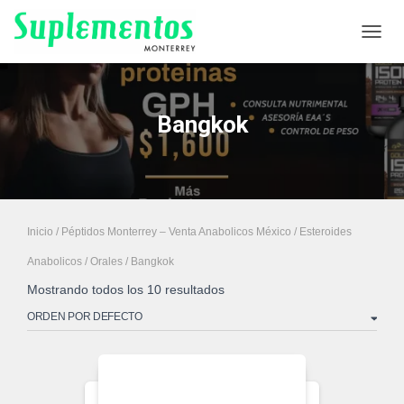
CAMB
Bangkok
Inicio
/
Péptidos Monterrey – Venta Anabolicos México
/
Esteroides
Anabolicos
/
Orales
/ Bangkok
Mostrando todos los 10 resultados