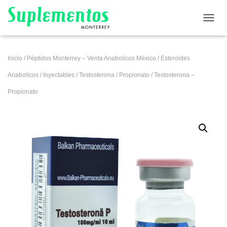
CAMB
Inicio
/
Péptidos Monterrey – Venta Anabolicos México
/
Esteroides
Anabolicos
/
Inyectables
/
Testosterona
/
Propionato
/ Testosterona –
Propionato