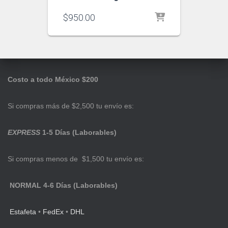
$
950.00
Costo a todo México $200
Si compras más de $2,500 tu envío es:
EXPRESS
1-5 Días (Laborables)
Si compras menos de $1,500 tu envío es:
NORMAL 4-6 Días (Laborables)
Estafeta
•
FedEx
•
DHL