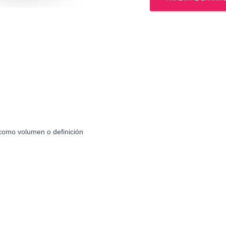
Trembolona
en
Mexico
cantidad
 como volumen o definición