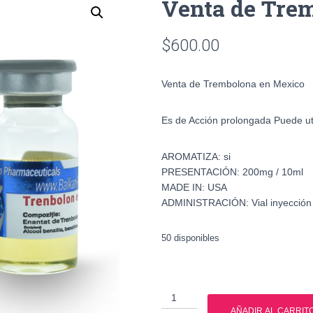
Venta de Tre
$
600.00
Venta de Trembolona en Mexico
Es de Acción prolongada Puede uti
AROMATIZA: si
PRESENTACIÓN: 200mg / 10ml
MADE IN: USA
ADMINISTRACIÓN: Vial inyección
50 disponibles
Venta
de
AÑADIR AL CARRIT