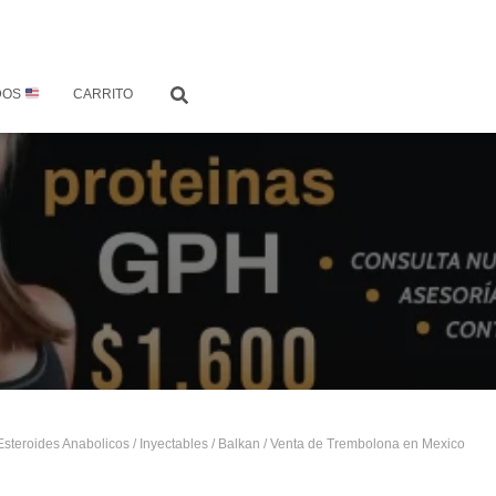
DOS
CARRITO
Esteroides Anabolicos
/
Inyectables
/
Balkan
/ Venta de Trembolona en Mexico