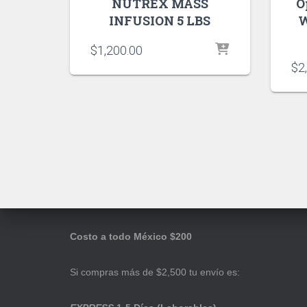
NUTREX MASS
O
INFUSION 5 LBS
W
$
1,200.00
$
2
Costo a todo México $200
Si compras más de $2,500 tu envío es: