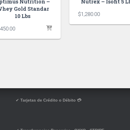
ptimus Nutrition –
Nutrex – Isofit 5 L
hey Gold Standar
$
1,280.00
10 Lbs
,450.00
✔
Tarjetas de Crédito o Débito 💳