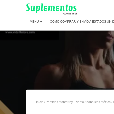
MENU
COMO COMPRAR Y ENVÍO A ESTADOS UNI
Inicio
/
Péptidos Monterrey – Venta Anabolicos México
/