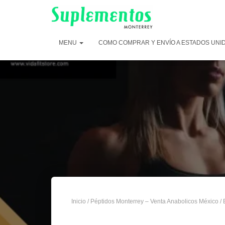
MENU
COMO COMPRAR Y ENVÍO A ESTADOS UNI
Inicio
/
Péptidos Monterrey – Venta Anabolicos México
/