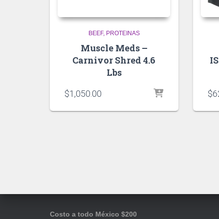
BEEF
PROTEINAS
Muscle Meds –
Carnivor Shred 4.6
I
Lbs
$
1,050.00
$
6
Costo a todo México $200