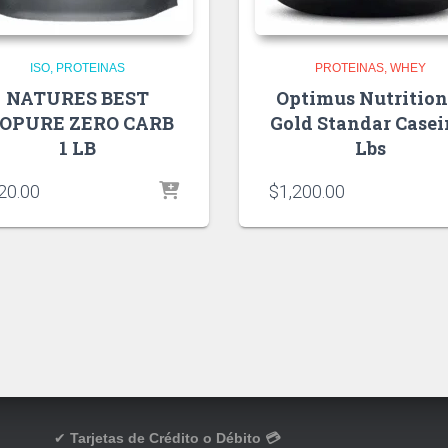
ISO
PROTEINAS
PROTEINAS
WHEY
NATURES BEST
Optimus Nutrition
SOPURE ZERO CARB
Gold Standar Casei
1 LB
Lbs
20.00
$
1,200.00
✔
Tarjetas de Crédito o Débito 💳