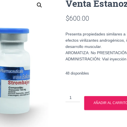
Venta Estano
$
600.00
Presenta propiedades similares a 
efectos virilizantes androgénicos, 
desarrollo muscular.
AROMATIZA: No PRESENTACIÓN:
ADMINISTRACIÓN: Vial inyección
48 disponibles
Venta
Estanozolol
AÑADIR AL CARRIT
en
Mexico
cantidad