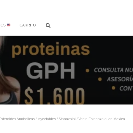
DOS
CARRITO
Esteroides Anabolicos
/
Inyectables
/
Stanozolol
/ Venta Estanozolol en Mexico