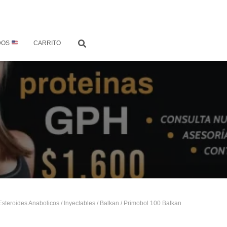
DOS
CARRITO
Esteroides Anabolicos
/
Inyectables
/
Balkan
/ Primobol 100 Balkan