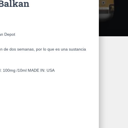
 Balkan
an Depot
́n de dos semanas, por lo que es una sustancia
N:
100mg /10ml
MADE IN:
USA