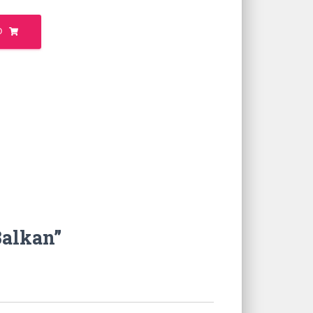
O
Balkan”