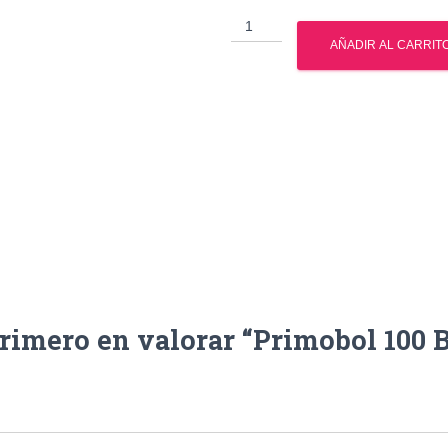
Primobol
100
AÑADIR AL CARRIT
Balkan
cantidad
primero en valorar “Primobol 100 