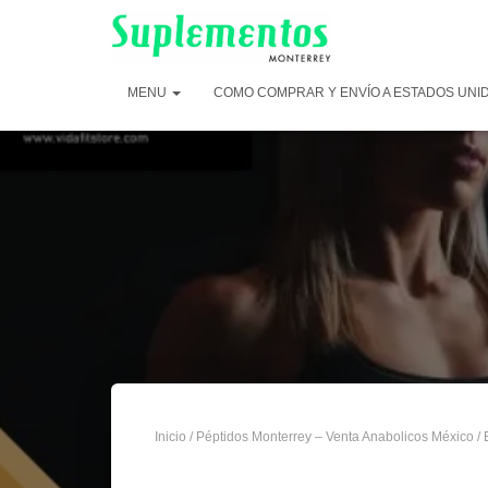
MENU
COMO COMPRAR Y ENVÍO A ESTADOS UNI
Inicio
/
Péptidos Monterrey – Venta Anabolicos México
/