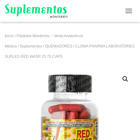
CAMB
Inicio
/
Péptidos Monterrey – Venta Anabolicos
México
/
Suplementos
/
QUEMADORES
/ CLOMA PHARMA LABORATORIES
SUPLES RED WASP 25 75 CAPS