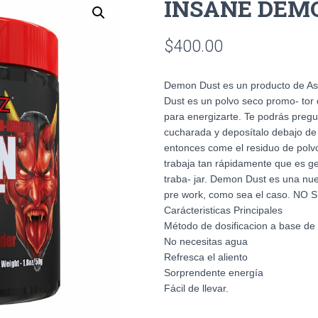
INSANE DEMO
$
400.00
Demon Dust es un producto de As
Dust es un polvo seco promo- tor 
para energizarte. Te podrás preg
cucharada y deposítalo debajo de 
entonces come el residuo de pol
trabaja tan rápidamente que es g
traba- jar. Demon Dust es una nu
pre work, como sea el caso. N
Carácteristicas Principales
Método de dosificacion a base de
No necesitas agua
Refresca el aliento
Sorprendente energía
Fácil de llevar.