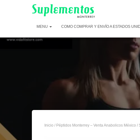
MENU
COMO COMPRAR Y ENVÍO A ESTADOS UNI
Inicio
/
Péptidos Monterrey – Venta Anabolicos México
/