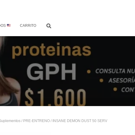
DOS
CARRITO
Suplementos
/
PRE-ENTRENO
/ INSANE DEMON DUST 50 SERV