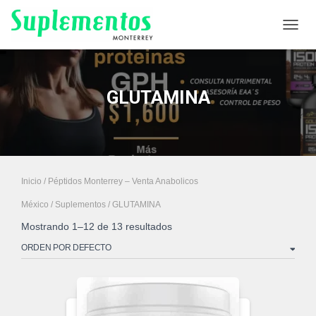
CAMB
GLUTAMINA
Inicio
/
Péptidos Monterrey – Venta Anabolicos
México
/
Suplementos
/ GLUTAMINA
Mostrando 1–12 de 13 resultados