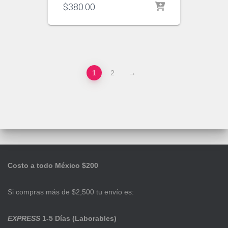
$
380.00
1
2
→
Costo a todo México $200
Si compras más de $2,500 tu envío es:
EXPRESS
1-5 Días (Laborables)