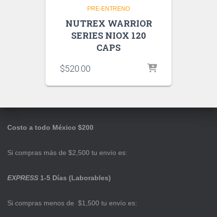
PRE-ENTRENO
NUTREX WARRIOR
SERIES NIOX 120
CAPS
$
520.00
Costo a todo México $200
Si compras más de $2,500 tu envío es:
EXPRESS
1-5 Días (Laborables)
Si compras menos de $1,500 tu envío es: