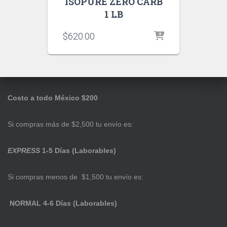
ISOPURE ZERO CARB
1 LB
$
620.00
Costo a todo México $200
Si compras más de $2,500 tu envío es:
EXPRESS
1-5 Días (Laborables)
Si compras menos de $1,500 tu envío es:
NORMAL 4-6 Días (Laborables)