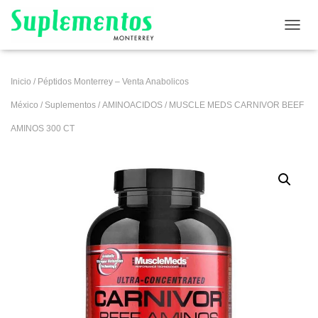
CAMB
Inicio
/
Péptidos Monterrey – Venta Anabolicos
México
/
Suplementos
/
AMINOACIDOS
/ MUSCLE MEDS CARNIVOR BEEF
AMINOS 300 CT