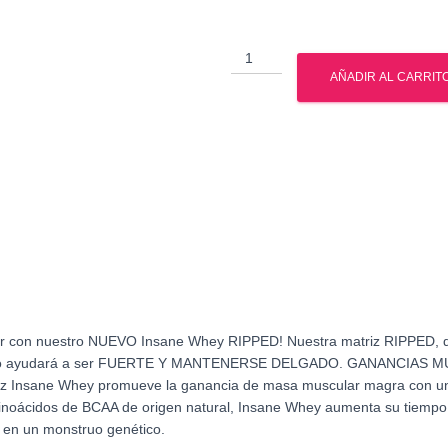
Insane
Whey
AÑADIR AL CARRIT
Ripped
4.5
Lbs
cantidad
r con nuestro NUEVO Insane Whey RIPPED! Nuestra matriz RIPPED, que
bado, lo ayudará a ser FUERTE Y MANTENERSE DELGADO. GANANCIA
sane Whey promueve la ganancia de masa muscular magra con una d
aminoácidos de BCAA de origen natural, Insane Whey aumenta su tiempo 
 en un monstruo genético.