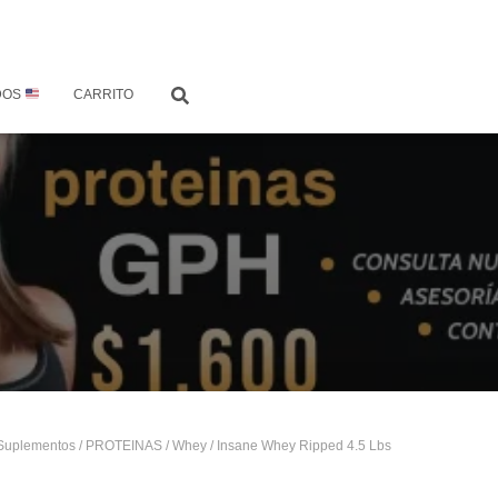
DOS
CARRITO
Suplementos
/
PROTEINAS
/
Whey
/ Insane Whey Ripped 4.5 Lbs