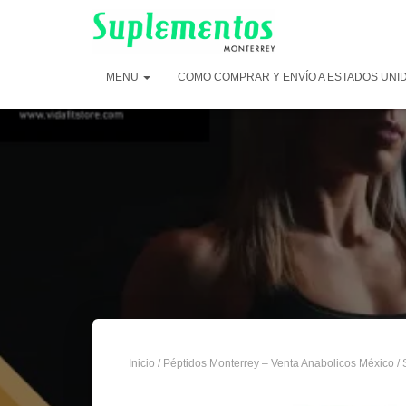
MENU
COMO COMPRAR Y ENVÍO A ESTADOS UNI
Inicio
/
Péptidos Monterrey – Venta Anabolicos México
/