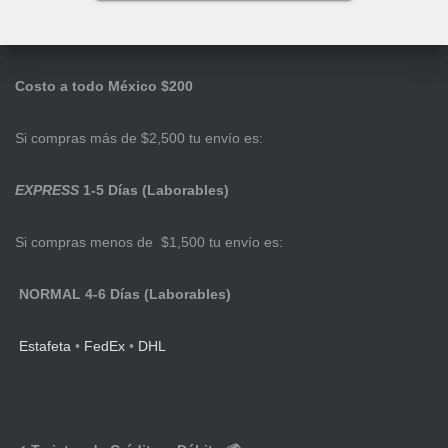
Costo a todo México $200
Si compras más de $2,500 tu envío es:
EXPRESS
1-5 Días (Laborables)
Si compras menos de $1,500 tu envío es:
NORMAL 4-6 Días (Laborables)
Estafeta
•
FedEx
•
DHL