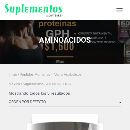
CAMB
AMINOACIDOS
Inicio
/
Péptidos Monterrey – Venta Anabolicos
México
/
Suplementos
/ AMINOACIDOS
Mostrando todos los 5 resultados