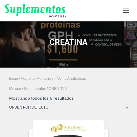
CAMB
CREATINA
Inicio
/
Péptidos Monterrey – Venta Anabolicos
México
/
Suplementos
/ CREATINA
Mostrando todos los 6 resultados