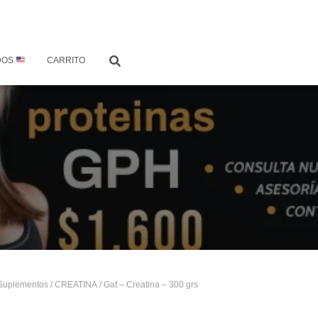
DOS
CARRITO
Suplementos
/
CREATINA
/ Gat – Creatina – 300 grs