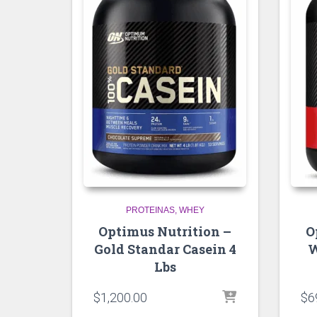
PROTEINAS
WHEY
Optimus Nutrition –
O
Gold Standar Casein 4
W
Lbs
$
1,200.00
$
6