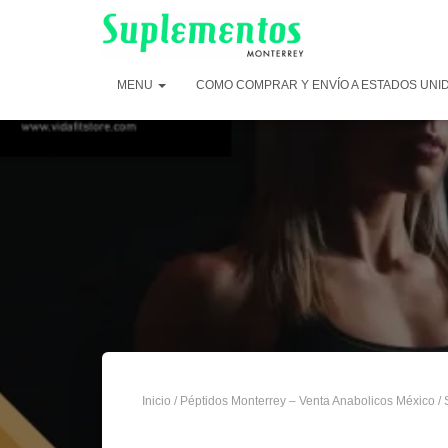
MENU
COMO COMPRAR Y ENVÍO A ESTADOS UNI
Inicio
/
Péptidos Monterrey – Venta Anabolicos México
/