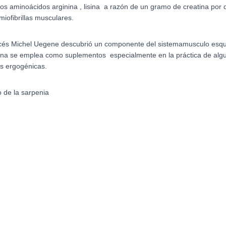
e los aminoácidos arginina
, lisina a razón de un gramo de creatina por d
iofibrillas musculares.
ncés Michel Uegene
descubrió un componente del sistemamusculo esquele
tina se emplea como suplementos especialmente en la práctica de alg
s ergogénicas.
 de la sarpenia