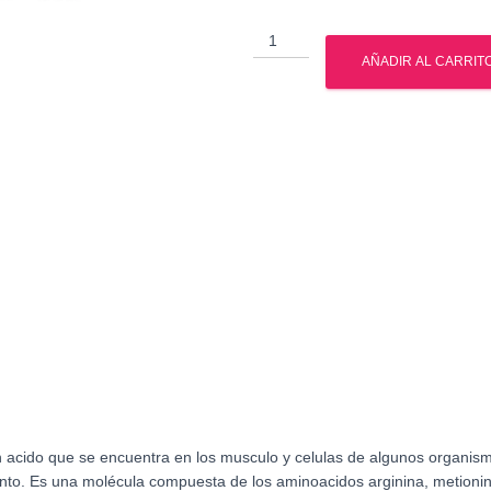
Creatina
-
AÑADIR AL CARRIT
300
grs
-
Gph
Nutrition
cantidad
n acido
que se encuentra en los musculo y celulas de algunos organis
ento. Es una molécula compuesta de los aminoacidos
arginina, metionin