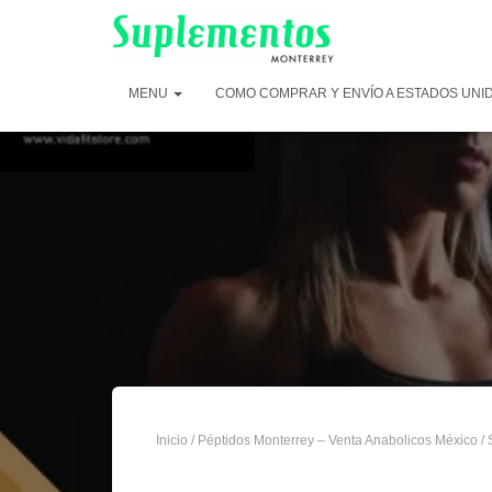
MENU
COMO COMPRAR Y ENVÍO A ESTADOS UNI
Inicio
/
Péptidos Monterrey – Venta Anabolicos México
/