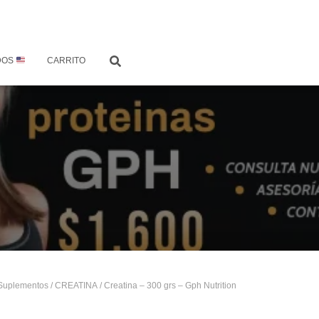
DOS
CARRITO
Suplementos
/
CREATINA
/ Creatina – 300 grs – Gph Nutrition