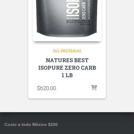
ISO
PROTEINAS
NATURES BEST
ISOPURE ZERO CARB
1 LB
$
620.00
Costo a todo México $200