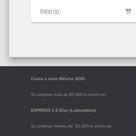
$
900.00
Costo a todo México $200
Si compras más de $2,500 tu envío es:
EXPRESS
1-5 Días (Laborables)
Si compras menos de $1,500 tu envío es: