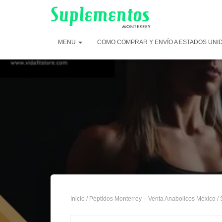
MENU
COMO COMPRAR Y ENVÍO A ESTADOS UNI
Inicio
/
Péptidos Monterrey – Venta Anabolicos México
/