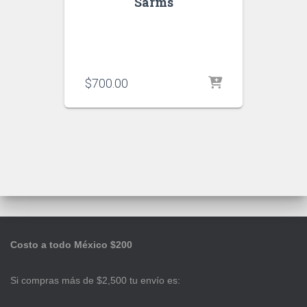
Sarms
$
700.00
Costo a todo México $200
Si compras más de $2,500 tu envío es: