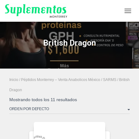
CAMB
British Dragon
Inicio
/
Péptidos Monterrey – Venta Anabolicos México
/
SARMS
/ British
Dragon
Mostrando todos los 11 resultados