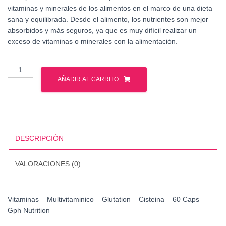
vitaminas y minerales de los alimentos en el marco de una dieta
sana y equilibrada. Desde el alimento, los nutrientes son mejor
absorbidos y más seguros, ya que es muy difícil realizar un
exceso de vitaminas o minerales con la alimentación.
Vitaminas
-
AÑADIR AL CARRITO
Multivitaminico
-
Glutation
-
Cisteina
DESCRIPCIÓN
-
60
VALORACIONES (0)
Caps
cantidad
Vitaminas – Multivitaminico – Glutation – Cisteina – 60 Caps –
Gph Nutrition