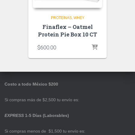
PROTEINAS
WHEY
Finaflex – Oatmel
Protein Pie Box 10 CT
$
600.00
Costo a todo México $200
Si compras más de $2,500 tu envío es:
EXPRESS
1-5 Días (Laborables)
Si compras menos de $1,500 tu envío es: