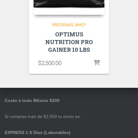
PROTEINAS
WHEY
OPTIMUS
NUTRITION PRO
GAINER 10 LBS
$
2,500.00
Costo a todo México $200
Si compras más de $2,500 tu envío es:
EXPRESS
1-5 Días (Laborables)