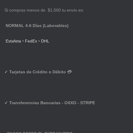
Si compras menos de $1,500 tu envío es:
NORMAL 4-6 Días (Laborables)
Estafeta
•
FedEx
•
DHL
✔
Tarjetas de Crédito o Débito 💳
✔
Transferencias Bancarias - OXXO - STRIPE