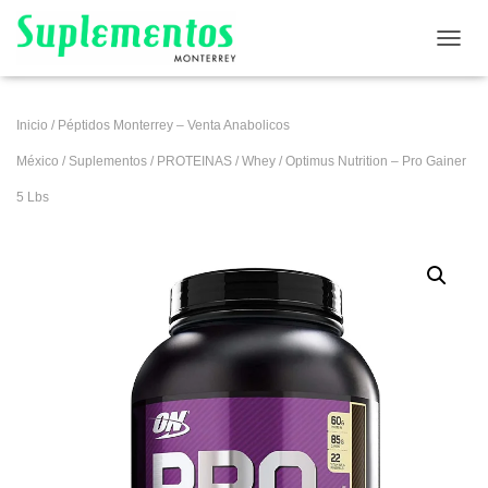
CAMB
Inicio
/
Péptidos Monterrey – Venta Anabolicos
México
/
Suplementos
/
PROTEINAS
/
Whey
/ Optimus Nutrition – Pro Gainer
5 Lbs