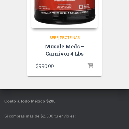
BEEF
PROTEINAS
Muscle Meds –
Carnivor 4 Lbs
$
990.00
Costo a todo México $200
Si compras más de $2,500 tu envío es: