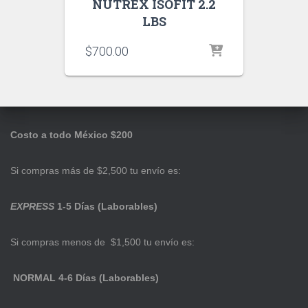
NUTREX ISOFIT 2.2
LBS
$
700.00
Costo a todo México $200
Si compras más de $2,500 tu envío es:
EXPRESS
1-5 Días (Laborables)
Si compras menos de $1,500 tu envío es:
NORMAL 4-6 Días (Laborables)