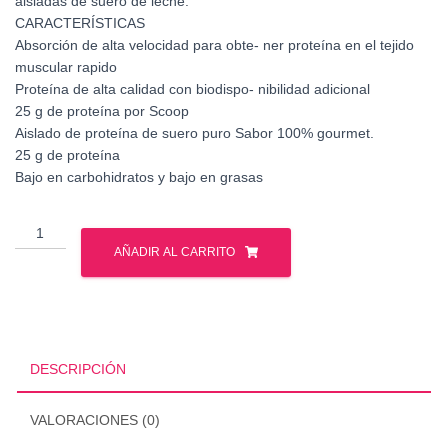
aisladas de suero de leche.
CARACTERÍSTICAS
Absorción de alta velocidad para obte- ner proteína en el tejido
muscular rapido
Proteína de alta calidad con biodispo- nibilidad adicional
25 g de proteína por Scoop
Aislado de proteína de suero puro Sabor 100% gourmet.
25 g de proteína
Bajo en carbohidratos y bajo en grasas
Mutant
-
AÑADIR AL CARRITO
Iso
Surge
5
Lbs
cantidad
DESCRIPCIÓN
VALORACIONES (0)