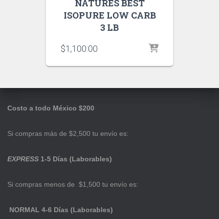
NATURES BEST
ISOPURE LOW CARB
3 LB
$
1,100.00
Costo a todo México $200
Si compras más de $2,500 tu envío es:
EXPRESS
1-5 Días (Laborables)
Si compras menos de $1,500 tu envío es:
NORMAL 4-6 Días (Laborables)