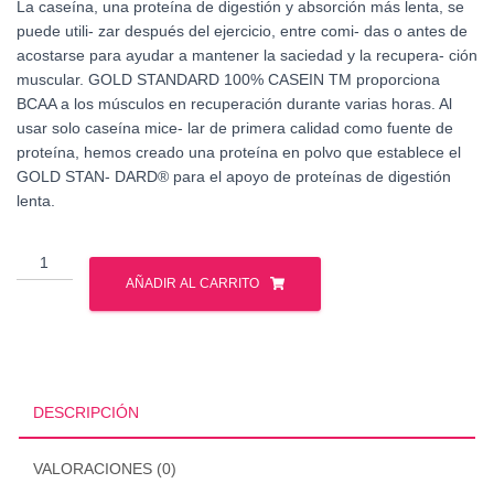
La caseína, una proteína de digestión y absorción más lenta, se
puede utili- zar después del ejercicio, entre comi- das o antes de
acostarse para ayudar a mantener la saciedad y la recupera- ción
muscular. GOLD STANDARD 100% CASEIN TM proporciona
BCAA a los músculos en recuperación durante varias horas. Al
usar solo caseína mice- lar de primera calidad como fuente de
proteína, hemos creado una proteína en polvo que establece el
GOLD STAN- DARD® para el apoyo de proteínas de digestión
lenta.
Optimus
Nutrition
AÑADIR AL CARRITO
-
Gold
Standar
Casein
4
DESCRIPCIÓN
Lbs
cantidad
VALORACIONES (0)