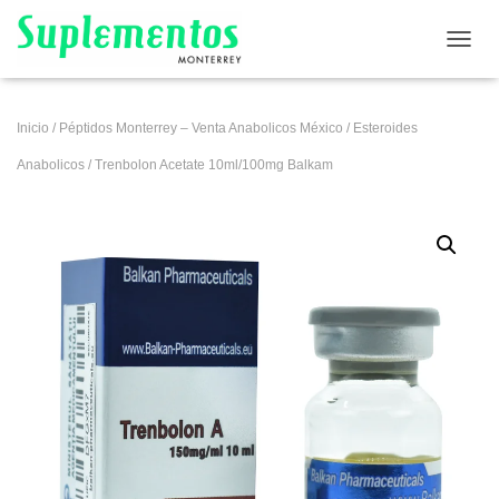
CAMB
Inicio
/
Péptidos Monterrey – Venta Anabolicos México
/
Esteroides
Anabolicos
/ Trenbolon Acetate 10ml/100mg Balkam