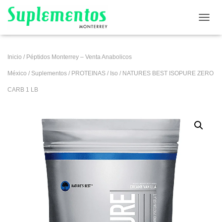
CAMB
Inicio
/
Péptidos Monterrey – Venta Anabolicos
México
/
Suplementos
/
PROTEINAS
/
Iso
/ NATURES BEST ISOPURE ZERO
CARB 1 LB