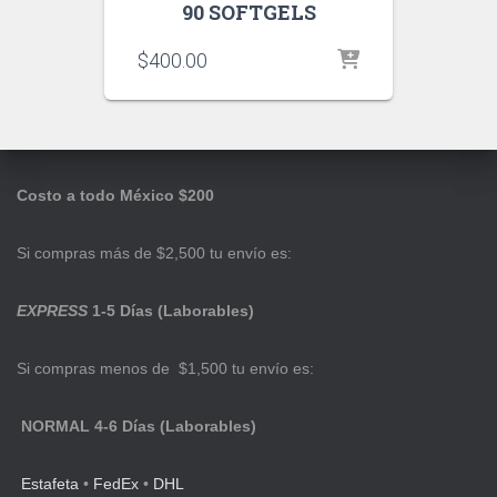
90 SOFTGELS
$
400.00
Costo a todo México $200
Si compras más de $2,500 tu envío es:
EXPRESS
1-5 Días (Laborables)
Si compras menos de $1,500 tu envío es:
NORMAL 4-6 Días (Laborables)
Estafeta
•
FedEx
•
DHL