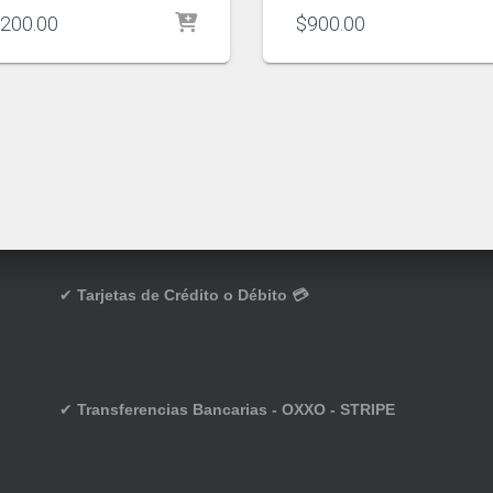
,200.00
$
900.00
✔
Tarjetas de Crédito o Débito 💳
✔
Transferencias Bancarias - OXXO - STRIPE