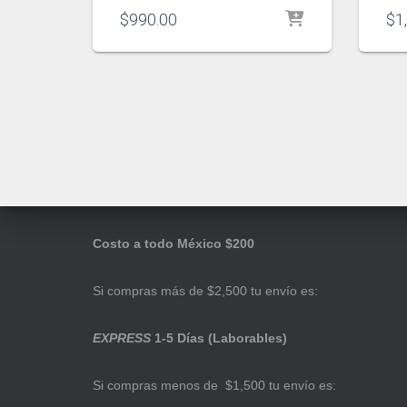
$
990.00
$
1
Costo a todo México $200
Si compras más de $2,500 tu envío es:
EXPRESS
1-5 Días (Laborables)
Si compras menos de $1,500 tu envío es: