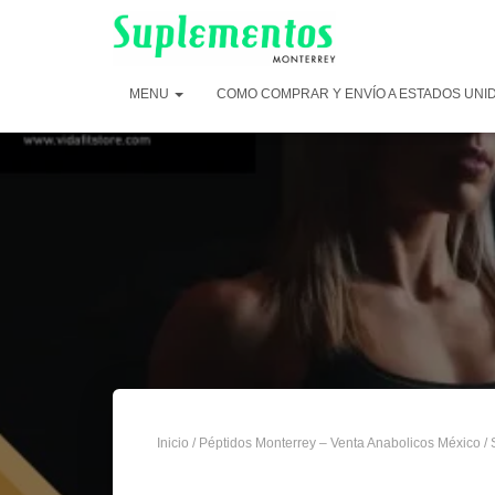
MENU
COMO COMPRAR Y ENVÍO A ESTADOS UNI
Inicio
/
Péptidos Monterrey – Venta Anabolicos México
/