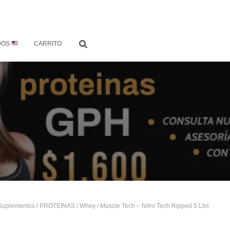
DOS
CARRITO
Suplementos
/
PROTEINAS
/
Whey
/ Muscle Tech – Nitro Tech Ripped 5 Lbs