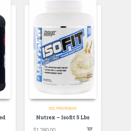
ISO
PROTEINAS
ed
Nutrex – Isofit 5 Lbs
$
1,280.00