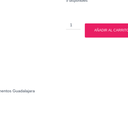
5 disponibles
Muscle
Tech
AÑADIR AL CARRIT
-
Nitro
Tech
Ripped
5
Lbs
cantidad
mentos Guadalajara