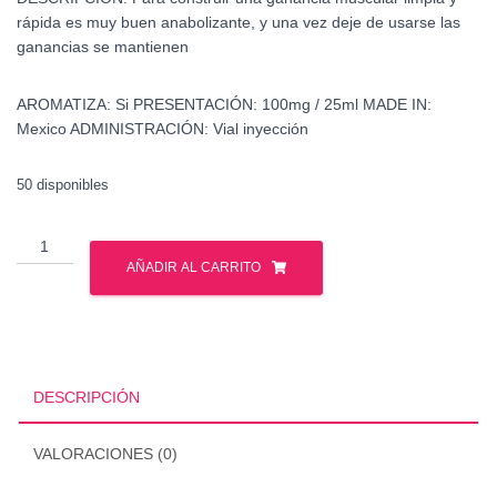
rápida es muy buen anabolizante, y una vez deje de usarse las
ganancias se mantienen
AROMATIZA:
Si
PRESENTACIÓN:
100mg / 25ml
MADE IN:
Mexico
ADMINISTRACIÓN:
Vial inyección
50 disponibles
Venta
de
AÑADIR AL CARRITO
Trembolona
en
Mexico
cantidad
DESCRIPCIÓN
VALORACIONES (0)