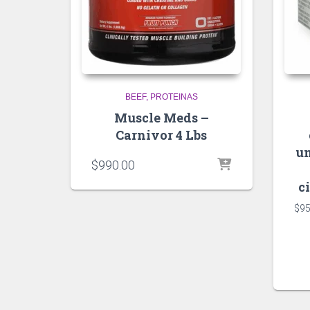
BEEF
PROTEINAS
Muscle Meds –
Carnivor 4 Lbs
un
$
990.00
c
$
95