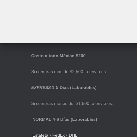
Costo a todo México $200
Si compras más de $2,500 tu envío es:
EXPRESS
1-5 Días (Laborables)
Si compras menos de $1,500 tu envío es:
NORMAL 4-6 Días (Laborables)
Estafeta
•
FedEx
•
DHL