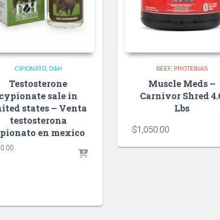
CIPIONATO
D&H
BEEF
PROTEINAS
Testosterone
Muscle Meds –
cypionate sale in
Carnivor Shred 4.
ited states – Venta
Lbs
testosterona
$
1,050.00
ipionato en mexico
0.00