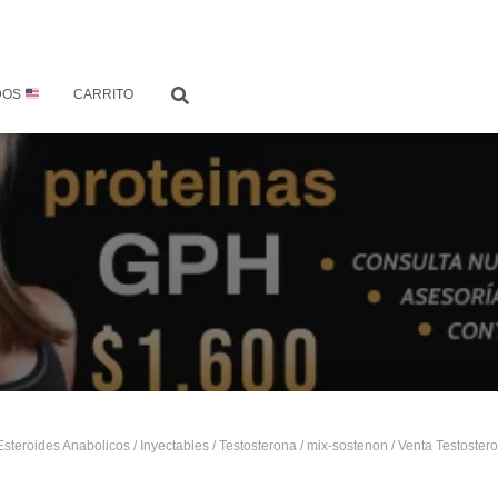
DOS
CARRITO
Esteroides Anabolicos
/
Inyectables
/
Testosterona
/
mix-sostenon
/ Venta Testoster