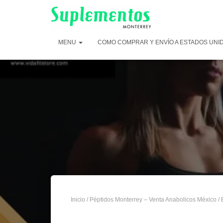
MENU
COMO COMPRAR Y ENVÍO A ESTADOS UNI
Inicio
/
Péptidos Monterrey – Venta Anabolicos México
/