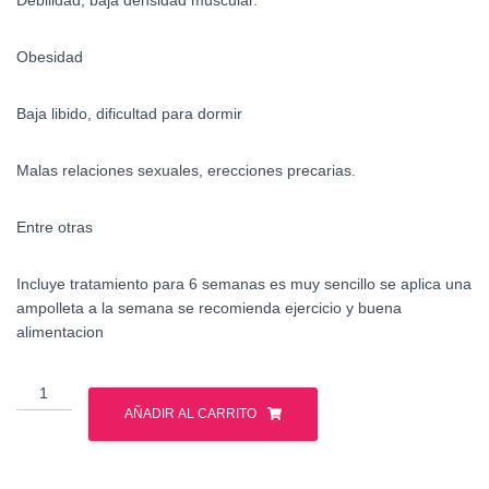
Obesidad
Baja libido, dificultad para dormir
Malas relaciones sexuales, erecciones precarias.
Entre otras
Incluye tratamiento para 6 semanas es muy sencillo se aplica una
ampolleta a la semana se recomienda ejercicio y buena
alimentacion
Terapia
de
AÑADIR AL CARRITO
Reemplazo
de
Testosterona