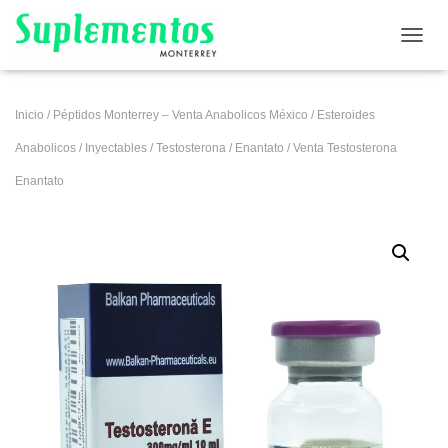
CAMB
Inicio
/
Péptidos Monterrey – Venta Anabolicos México
/
Esteroides
Anabolicos
/
Inyectables
/
Testosterona
/
Enantato
/ Venta Testosterona
Enantato