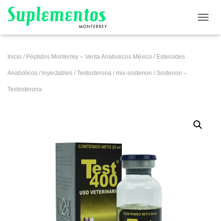
CAMB
Inicio
/
Péptidos Monterrey – Venta Anabolicos México
/
Esteroides
Anabolicos
/
Inyectables
/
Testosterona
/
mix-sostenon
/ Sostenon –
Testosterona