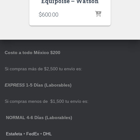
Equipoise – Watson
$
600.00
Costo a todo México $200
Si compras más de $2,500 tu envío es:
EXPRESS
1-5 Días (Laborables)
Si compras menos de $1,500 tu envío es:
NORMAL 4-6 Días (Laborables)
Estafeta
•
FedEx
•
DHL