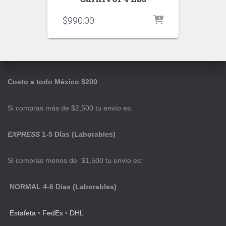
$
990.00
Costo a todo México $200
Si compras más de $2,500 tu envío es:
EXPRESS
1-5 Días (Laborables)
Si compras menos de $1,500 tu envío es:
NORMAL 4-6 Días (Laborables)
Estafeta
•
FedEx
•
DHL