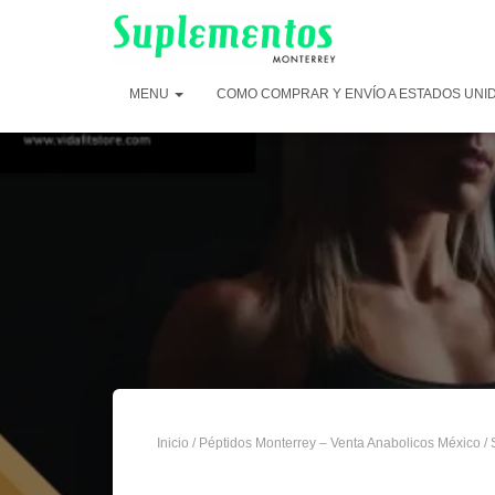
MENU
COMO COMPRAR Y ENVÍO A ESTADOS UNI
Inicio
/
Péptidos Monterrey – Venta Anabolicos México
/