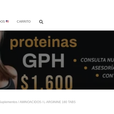
DOS
CARRITO
Suplementos
/
AMINOACIDOS
/ L-ARGININE 180 TABS