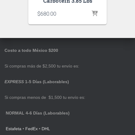
Carbotein 3.85 Lbs
$
680.00
Costo a todo México $200
Si compras más de $2,500 tu envío es:
EXPRESS
1-5 Días (Laborables)
Si compras menos de $1,500 tu envío es:
NORMAL 4-6 Días (Laborables)
Estafeta
•
FedEx
•
DHL