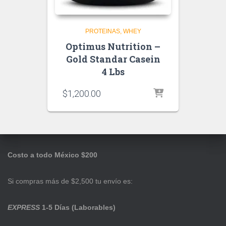
PROTEINAS
WHEY
Optimus Nutrition –
Gold Standar Casein
4 Lbs
$
1,200.00
Costo a todo México $200
Si compras más de $2,500 tu envío es:
EXPRESS
1-5 Días (Laborables)