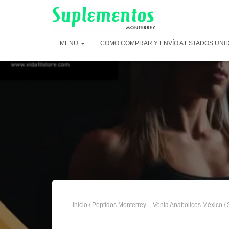
MENU
COMO COMPRAR Y ENVÍO A ESTADOS UNI
Inicio
/
Péptidos Monterrey – Venta Anabolicos México
/