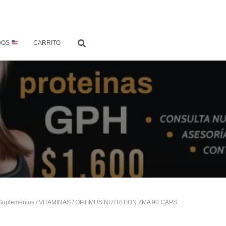
DOS
CARRITO
Suplementos
/
VITAMINAS
/ OPTIMUS NUTRITION ZMA 90 CAPS