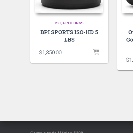
ISO
PROTEINAS
BPI SPORTS ISO-HD 5
O
LBS
Go
$
1,350.00
$
1